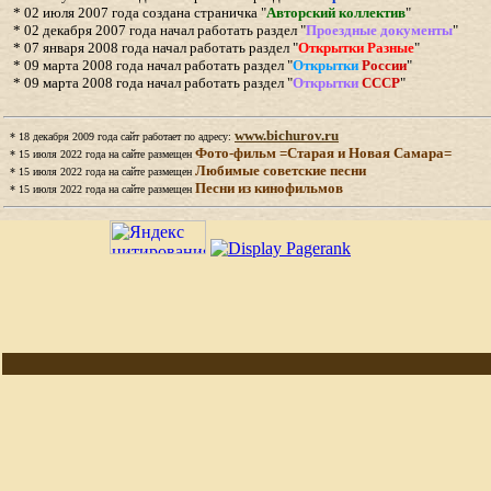
*
0
2
июля 2007 года создана страничка "
Авторский коллектив
"
* 02
декабря 2007 года начал работать раздел "
Проездные документы
"
* 0
7
января 2008 года начал работать раздел "
Открытки Разные
"
* 09 марта 2008 года начал работать раздел "
Открытки
России
"
* 09
марта 2008 года начал работать раздел "
Открытки
СССР
"
www.bichurov.ru
*
18
декабря 2009 года сайт работает по адресу:
Фото-фильм =Старая и Новая Самара=
*
1
5 июля 2022 года на сайте размещен
Любимые советские песни
*
1
5 июля 2022 года на сайте размещен
Песни из кинофильмов
*
1
5 июля 2022 года на сайте размещен