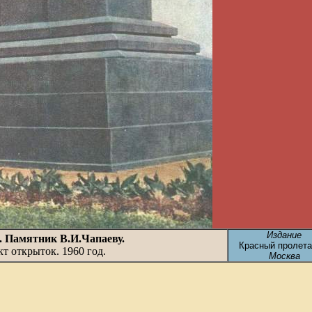
Издание
 Памятник В.И.Чапаеву.
Красный пролет
т открыток. 1960 год.
Москва