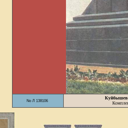
Куйбышев.
No Л 138106
Комплек