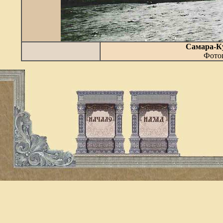
Самара-К
Фотог