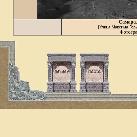
Самара
[Улица Максима Горь
Фотогра