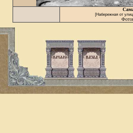
Сама
[Набережная от улиц
Фотог