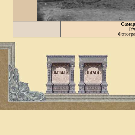
Самар
[
Ул
Фотогра