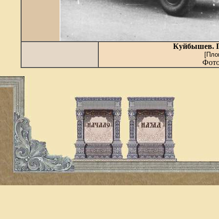
Куйбышев. П
[Пло
Фото