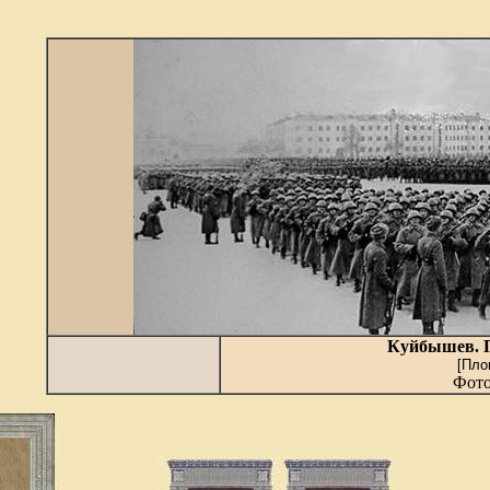
Куйбышев. П
[Пло
Фото