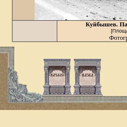
Куйбышев. Пар
[Площ
Фотогр