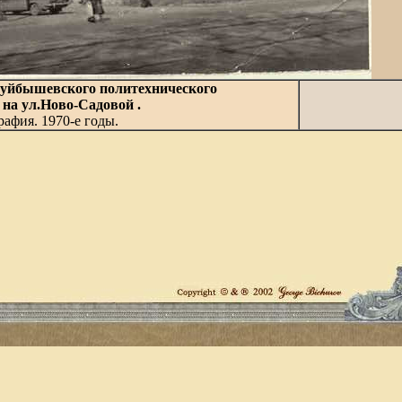
уйбышевского политехнического
на ул.Ново-Садовой .
афия. 1970-
е
год
ы
.