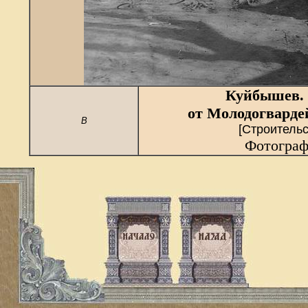
Куйбышев.
от Молодогварде
В
[Строитель
Фотограф