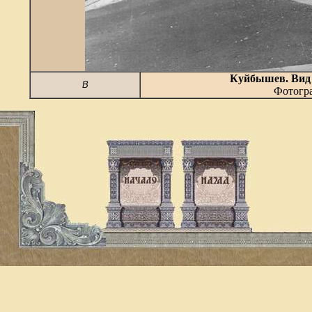
Куйбышев. Вид
В
Фотогра