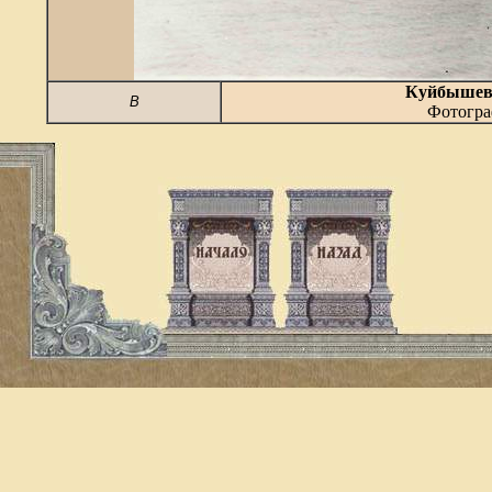
Куйбышев. 
В
Фотогра