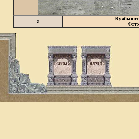
Куйбыше
В
Фото