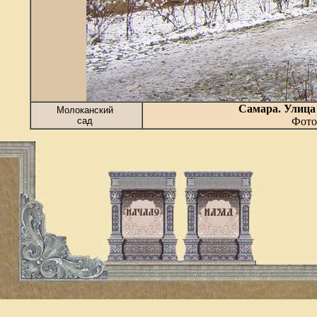
Самара. Улиц
Молоканский
сад
Фото