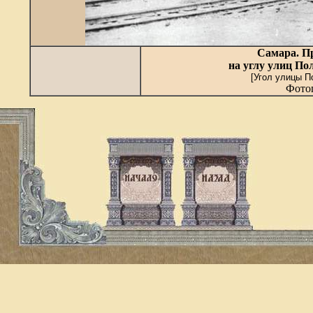
Самара. П
на углу улиц По
[Угол улицы П
Фотог