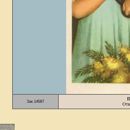
П
Зак.14587
Отк