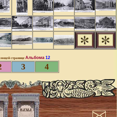
Альбома
12
ующей странице
2
3
4